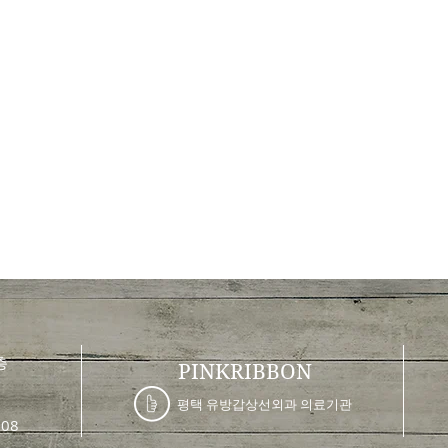
층
PINKRIBB
ON
평택 유방갑상선외과
의료기관
08