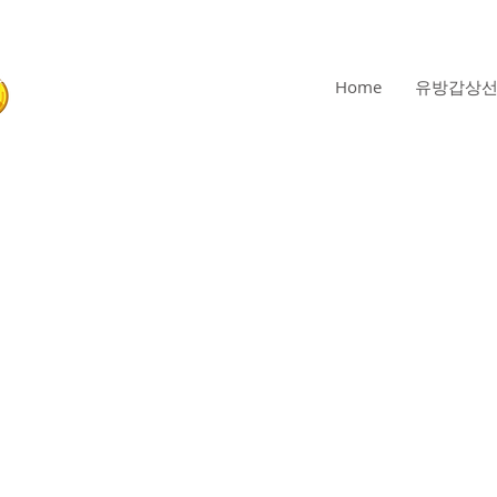
Pinkribbon
Home
유방갑상선
평택/안성 유방갑상선외과
의료기관
031-618-4570, 5570