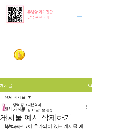
​유방암 자가진단
방법 확인하기!
Pinkribbon
평택/안성 유방갑상선외과
의료기관
031-618-4570
, 5570
게시물
전체 게시물
평택 핑크리본외과
전체 게시물
2018년 1월 13일
1분 분량
게시물 예시 삭제하기
소개
Wix 블로그에 추가되어 있는 게시물 예
커뮤니티